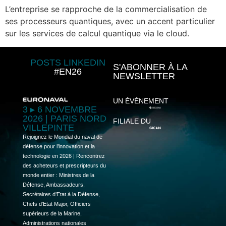
L’entreprise se rapproche de la commercialisation de
ses processeurs quantiques, avec un accent particulier
sur les services de calcul quantique via le cloud.
POSTS LINKEDIN
S'ABONNER À LA
#EN26
NEWSLETTER
UN ÉVÉNEMENT
3 ▸ 6 NOVEMBRE
2026 | PARIS NORD
FILIALE DU
VILLEPINTE
Rejoignez le Mondial du naval de
défense pour l’innovation et la
technologie en 2026 | Rencontrez
des acheteurs et prescripteurs du
monde entier : Ministres de la
Défense, Ambassadeurs,
Secrétaires d’Etat à la Défense,
Chefs d’Etat Major, Officiers
supérieurs de la Marine,
Administrations nationales