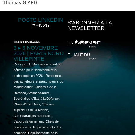
Thomas GIARD
POSTS LINKEDIN
S'ABONNER À LA
#EN26
NEWSLETTER
UN ÉVÉNEMENT
3 ▸ 6 NOVEMBRE
2026 | PARIS NORD
FILIALE DU
VILLEPINTE
Rejoignez le Mondial du naval de
défense pour l’innovation et la
technologie en 2026 | Rencontrez
des acheteurs et prescripteurs du
monde entier : Ministres de la
Défense, Ambassadeurs,
Secrétaires d’Etat à la Défense,
Chefs d’Etat Major, Officiers
supérieurs de la Marine,
Administrations nationales
d’approvisionnement, Chefs de
garde-côtes, Représentants des
douanes, Représentants de la