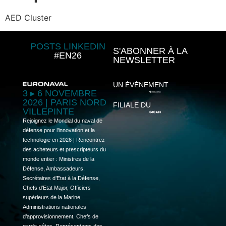
AED Cluster
POSTS LINKEDIN
S'ABONNER À LA
#EN26
NEWSLETTER
UN ÉVÉNEMENT
3 ▸ 6 NOVEMBRE
2026 | PARIS NORD
FILIALE DU
VILLEPINTE
Rejoignez le Mondial du naval de
défense pour l’innovation et la
technologie en 2026 | Rencontrez
des acheteurs et prescripteurs du
monde entier : Ministres de la
Défense, Ambassadeurs,
Secrétaires d’Etat à la Défense,
Chefs d’Etat Major, Officiers
supérieurs de la Marine,
Administrations nationales
d’approvisionnement, Chefs de