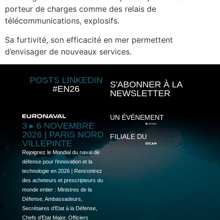
porteur de charges comme des relais de
télécommunications, explosifs.
Sa furtivité, son efficacité en mer permettent
d’envisager de nouveaux services.
POSTS LINKEDIN
S'ABONNER À LA
#EN26
NEWSLETTER
UN ÉVÉNEMENT
3 ▸ 6 NOVEMBRE
2026 | PARIS NORD
FILIALE DU
VILLEPINTE
Rejoignez le Mondial du naval de
défense pour l’innovation et la
technologie en 2026 | Rencontrez
des acheteurs et prescripteurs du
monde entier : Ministres de la
Défense, Ambassadeurs,
Secrétaires d’Etat à la Défense,
Chefs d’Etat Major, Officiers