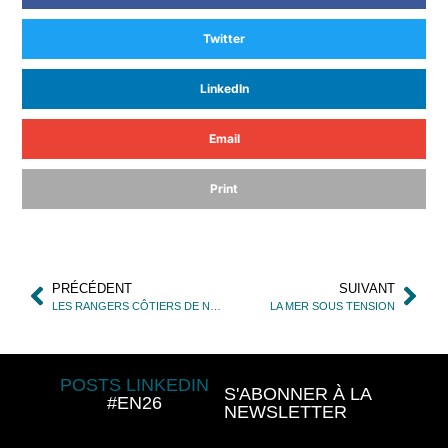
Twitter
LinkedIn
Email
Print
PRÉCÉDENT
SUIVANT
LES RANGERS CÔTIERS DE NORVÈGE ENVISAGENT DE NOUVEAUX DRONES POUR DÉTECTER LES MENACES EN MER
LA MER SOUS TENSION
POSTS LINKEDIN
S'ABONNER À LA
#EN26
NEWSLETTER