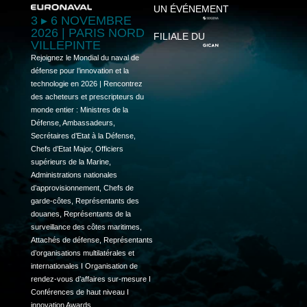
UN ÉVÉNEMENT
3 ▸ 6 NOVEMBRE
2026 | PARIS NORD
FILIALE DU
VILLEPINTE
Rejoignez le Mondial du naval de
défense pour l’innovation et la
technologie en 2026 | Rencontrez
des acheteurs et prescripteurs du
monde entier : Ministres de la
Défense, Ambassadeurs,
Secrétaires d’Etat à la Défense,
Chefs d’Etat Major, Officiers
supérieurs de la Marine,
Administrations nationales
d’approvisionnement, Chefs de
garde-côtes, Représentants des
douanes, Représentants de la
surveillance des côtes maritimes,
Attachés de défense, Représentants
d’organisations multilatérales et
internationales I Organisation de
rendez-vous d’affaires sur-mesure I
Conférences de haut niveau I
innovation Awards