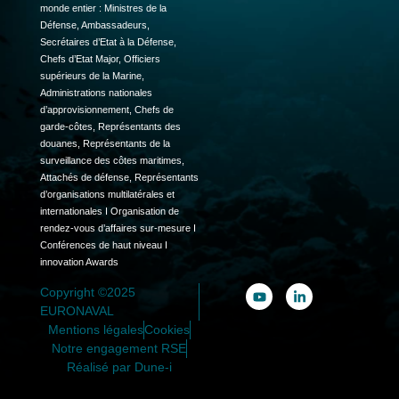
monde entier : Ministres de la
Défense, Ambassadeurs,
Secrétaires d’Etat à la Défense,
Chefs d’Etat Major, Officiers
supérieurs de la Marine,
Administrations nationales
d’approvisionnement, Chefs de
garde-côtes, Représentants des
douanes, Représentants de la
surveillance des côtes maritimes,
Attachés de défense, Représentants
d’organisations multilatérales et
internationales I Organisation de
rendez-vous d’affaires sur-mesure I
Conférences de haut niveau I
innovation Awards
Copyright ©2025
EURONAVAL
Mentions légales
Cookies
Notre engagement RSE
Réalisé par Dune-i