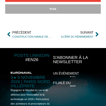
Print
PRÉCÉDENT
SUIVANT
CONSTRUCTION NAVALE DE DÉFENSE DANS LE MONDE 2022
A L’ÈRE DU RÉARMEMENT
POSTS LINKEDIN
S'ABONNER À LA
#EN26
NEWSLETTER
UN ÉVÉNEMENT
3 ▸ 6 NOVEMBRE
2026 | PARIS NORD
FILIALE DU
VILLEPINTE
Rejoignez le Mondial du naval de
défense pour l’innovation et la
technologie en 2026 | Rencontrez
des acheteurs et prescripteurs du