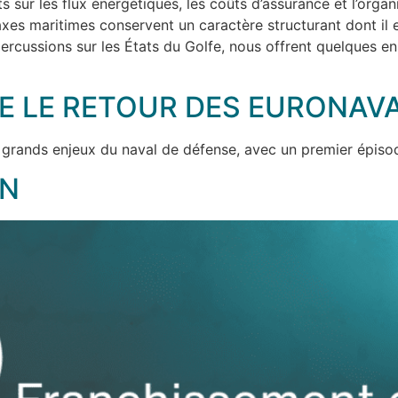
ts sur les flux énergétiques, les coûts d’assurance et l’orga
axes maritimes conservent un caractère structurant dont il es
s répercussions sur les États du Golfe, nous offrent quelques
 LE RETOUR DES EURONAVA
grands enjeux du naval de défense, avec un premier épisod
ON